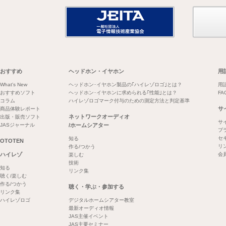
おすすめ
ヘッドホン・イヤホン
用
What's New
ヘッドホン･イヤホン製品の｢ハイレゾロゴ｣とは？
用
おすすめソフト
ヘッドホン･イヤホンに求められる｢性能｣とは？
FA
コラム
ハイレゾロゴマーク付与のための測定方法と判定基準
サ
商品体験レポート
ネットワークオーディオ
出版・販売ソフト
サ
JASジャーナル
/ホームシアター
プ
セ
知る
OTOTEN
リ
作る/つかう
ハイレゾ
会
楽しむ
技術
知る
リンク集
聴く/楽しむ
作る/つかう
聴く・学ぶ・参加する
リンク集
ハイレゾロゴ
デジタルホームシアター教室
最新オーディオ情報
JAS主催イベント
JAS主要セミナー