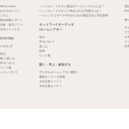
What's New
ヘッドホン･イヤホン製品の｢ハイレゾロゴ｣とは？
用
おすすめソフト
ヘッドホン･イヤホンに求められる｢性能｣とは？
FA
コラム
ハイレゾロゴマーク付与のための測定方法と判定基準
サ
商品体験レポート
ネットワークオーディオ
出版・販売ソフト
サ
JASジャーナル
/ホームシアター
プ
セ
知る
OTOTEN
リ
作る/つかう
ハイレゾ
会
楽しむ
技術
知る
リンク集
聴く/楽しむ
作る/つかう
聴く・学ぶ・参加する
リンク集
ハイレゾロゴ
デジタルホームシアター教室
最新オーディオ情報
JAS主催イベント
JAS主要セミナー