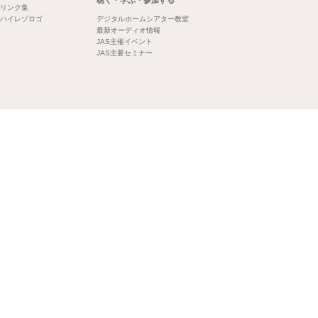
聴く・学ぶ・参加する
リンク集
ハイレゾロゴ
デジタルホームシアター教室
最新オーディオ情報
JAS主催イベント
JAS主要セミナー