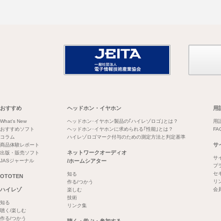
おすすめ
ヘッドホン・イヤホン
用
What's New
ヘッドホン･イヤホン製品の｢ハイレゾロゴ｣とは？
用
おすすめソフト
ヘッドホン･イヤホンに求められる｢性能｣とは？
FA
コラム
ハイレゾロゴマーク付与のための測定方法と判定基準
サ
商品体験レポート
ネットワークオーディオ
出版・販売ソフト
サ
JASジャーナル
/ホームシアター
プ
セ
知る
OTOTEN
リ
作る/つかう
ハイレゾ
会
楽しむ
技術
知る
リンク集
聴く/楽しむ
作る/つかう