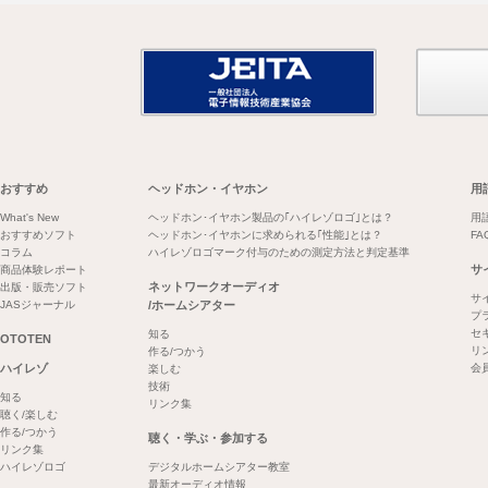
おすすめ
ヘッドホン・イヤホン
用
What's New
ヘッドホン･イヤホン製品の｢ハイレゾロゴ｣とは？
用
おすすめソフト
ヘッドホン･イヤホンに求められる｢性能｣とは？
FA
コラム
ハイレゾロゴマーク付与のための測定方法と判定基準
サ
商品体験レポート
ネットワークオーディオ
出版・販売ソフト
サ
JASジャーナル
/ホームシアター
プ
セ
知る
OTOTEN
リ
作る/つかう
ハイレゾ
会
楽しむ
技術
知る
リンク集
聴く/楽しむ
作る/つかう
聴く・学ぶ・参加する
リンク集
ハイレゾロゴ
デジタルホームシアター教室
最新オーディオ情報