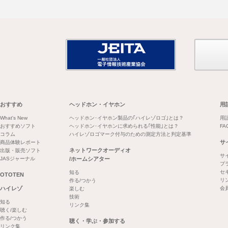
おすすめ
ヘッドホン・イヤホン
用
What's New
ヘッドホン･イヤホン製品の｢ハイレゾロゴ｣とは？
用
おすすめソフト
ヘッドホン･イヤホンに求められる｢性能｣とは？
FA
コラム
ハイレゾロゴマーク付与のための測定方法と判定基準
サ
商品体験レポート
ネットワークオーディオ
出版・販売ソフト
サ
JASジャーナル
/ホームシアター
プ
セ
知る
OTOTEN
リ
作る/つかう
ハイレゾ
会
楽しむ
技術
知る
リンク集
聴く/楽しむ
作る/つかう
聴く・学ぶ・参加する
リンク集