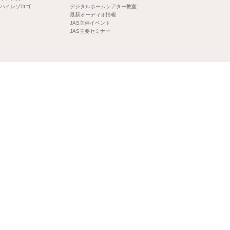
ハイレゾロゴ
デジタルホームシアター教室
最新オーディオ情報
JAS主催イベント
JAS主要セミナー