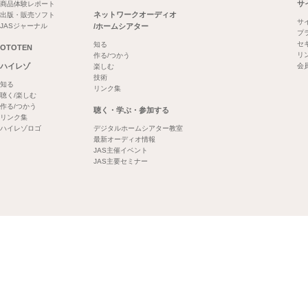
サ
商品体験レポート
ネットワークオーディオ
出版・販売ソフト
サ
JASジャーナル
/ホームシアター
プ
セ
知る
OTOTEN
リ
作る/つかう
ハイレゾ
会
楽しむ
技術
知る
リンク集
聴く/楽しむ
作る/つかう
聴く・学ぶ・参加する
リンク集
ハイレゾロゴ
デジタルホームシアター教室
最新オーディオ情報
JAS主催イベント
JAS主要セミナー