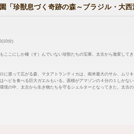
園「珍獣息づく奇跡の森～ブラジル・大西
(10分)
もここにしか棲（す）んでいない珍獣たちの宝庫。太古から激変してき
ロに渡って広がる森、マタアトランティカは、南米最大のサル、ムリキ
はヘビを食べる巨大ガエルもいる。面積がアマゾンの４分の１しかない
環境の中、太古から生き物たちを守るシェルターとなってきた。太古の