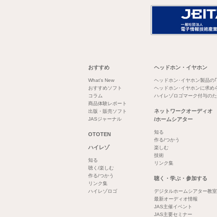
おすすめ
ヘッドホン・イヤホン
What's New
ヘッドホン･イヤホン製品の
おすすめソフト
ヘッドホン･イヤホンに求め
コラム
ハイレゾロゴマーク付与のた
商品体験レポート
ネットワークオーディオ
出版・販売ソフト
JASジャーナル
/ホームシアター
知る
OTOTEN
作る/つかう
ハイレゾ
楽しむ
技術
知る
リンク集
聴く/楽しむ
作る/つかう
聴く・学ぶ・参加する
リンク集
ハイレゾロゴ
デジタルホームシアター教室
最新オーディオ情報
JAS主催イベント
JAS主要セミナー