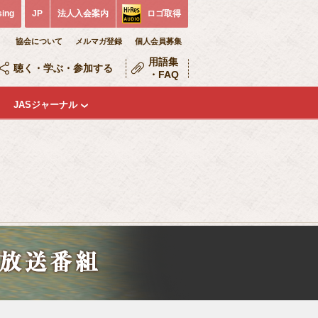
sing
JP
法人入会案内
ロゴ取得
協会について
メルマガ登録
個人会員募集
用語集
聴く・学ぶ・参加する
・FAQ
JASジャーナル