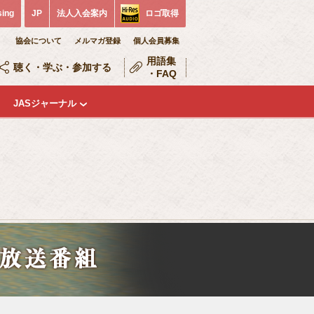
sing
JP
法人入会案内
ロゴ取得
協会について
メルマガ登録
個人会員募集
用語集
聴く・学ぶ・参加する
・FAQ
JASジャーナル