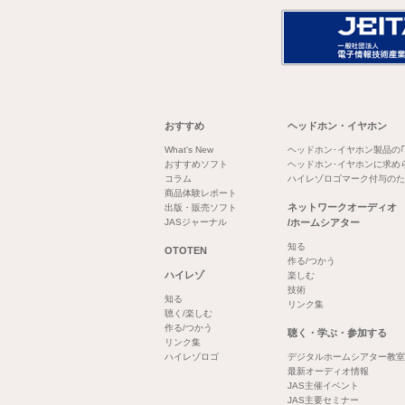
おすすめ
ヘッドホン・イヤホン
What's New
ヘッドホン･イヤホン製品の
おすすめソフト
ヘッドホン･イヤホンに求め
コラム
ハイレゾロゴマーク付与のた
商品体験レポート
ネットワークオーディオ
出版・販売ソフト
JASジャーナル
/ホームシアター
知る
OTOTEN
作る/つかう
ハイレゾ
楽しむ
技術
知る
リンク集
聴く/楽しむ
作る/つかう
聴く・学ぶ・参加する
リンク集
ハイレゾロゴ
デジタルホームシアター教室
最新オーディオ情報
JAS主催イベント
JAS主要セミナー