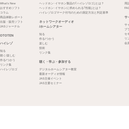
What's New
ヘッドホン･イヤホン製品の｢ハイレゾロゴ｣とは？
用
おすすめソフト
ヘッドホン･イヤホンに求められる｢性能｣とは？
FA
コラム
ハイレゾロゴマーク付与のための測定方法と判定基準
サ
商品体験レポート
ネットワークオーディオ
出版・販売ソフト
サ
JASジャーナル
/ホームシアター
プ
セ
知る
OTOTEN
リ
作る/つかう
ハイレゾ
会
楽しむ
技術
知る
リンク集
聴く/楽しむ
作る/つかう
聴く・学ぶ・参加する
リンク集
ハイレゾロゴ
デジタルホームシアター教室
最新オーディオ情報
JAS主催イベント
JAS主要セミナー