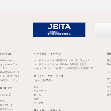
おすすめ
ヘッドホン・イヤホン
用
What's New
ヘッドホン･イヤホン製品の｢ハイレゾロゴ｣とは？
用
おすすめソフト
ヘッドホン･イヤホンに求められる｢性能｣とは？
FA
コラム
ハイレゾロゴマーク付与のための測定方法と判定基準
サ
商品体験レポート
ネットワークオーディオ
出版・販売ソフト
サ
JASジャーナル
/ホームシアター
プ
セ
知る
OTOTEN
リ
作る/つかう
ハイレゾ
会
楽しむ
技術
知る
リンク集
聴く/楽しむ
作る/つかう
聴く・学ぶ・参加する