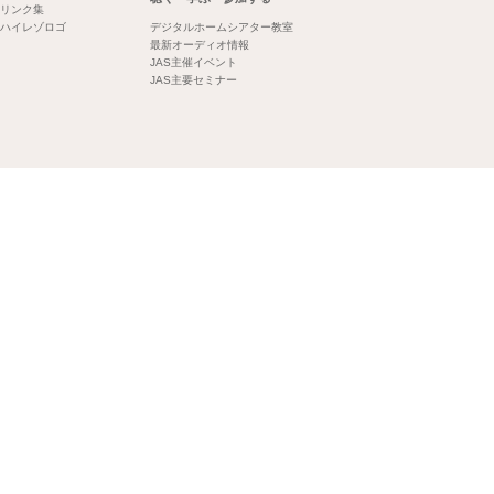
リンク集
ハイレゾロゴ
デジタルホームシアター教室
最新オーディオ情報
JAS主催イベント
JAS主要セミナー