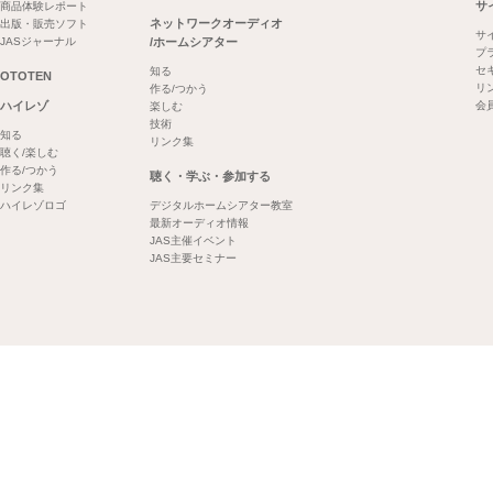
サ
商品体験レポート
ネットワークオーディオ
出版・販売ソフト
サ
JASジャーナル
/ホームシアター
プ
セ
知る
OTOTEN
リ
作る/つかう
ハイレゾ
会
楽しむ
技術
知る
リンク集
聴く/楽しむ
作る/つかう
聴く・学ぶ・参加する
リンク集
ハイレゾロゴ
デジタルホームシアター教室
最新オーディオ情報
JAS主催イベント
JAS主要セミナー