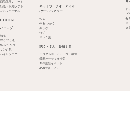
サ
商品体験レポート
ネットワークオーディオ
出版・販売ソフト
サ
JASジャーナル
/ホームシアター
プ
セ
知る
OTOTEN
リ
作る/つかう
ハイレゾ
会
楽しむ
技術
知る
リンク集
聴く/楽しむ
作る/つかう
聴く・学ぶ・参加する
リンク集
ハイレゾロゴ
デジタルホームシアター教室
最新オーディオ情報
JAS主催イベント
JAS主要セミナー