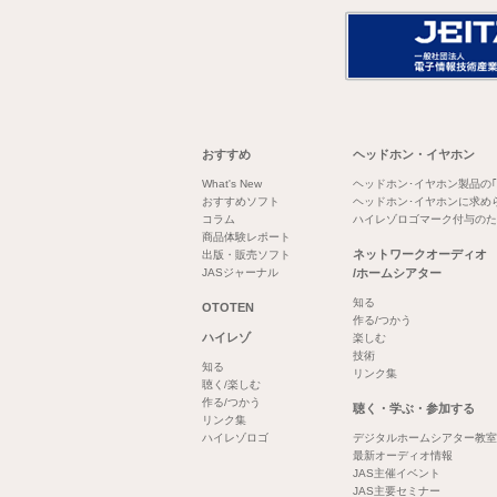
おすすめ
ヘッドホン・イヤホン
What's New
ヘッドホン･イヤホン製品の
おすすめソフト
ヘッドホン･イヤホンに求め
コラム
ハイレゾロゴマーク付与のた
商品体験レポート
ネットワークオーディオ
出版・販売ソフト
JASジャーナル
/ホームシアター
知る
OTOTEN
作る/つかう
ハイレゾ
楽しむ
技術
知る
リンク集
聴く/楽しむ
作る/つかう
聴く・学ぶ・参加する
リンク集
ハイレゾロゴ
デジタルホームシアター教室
最新オーディオ情報
JAS主催イベント
JAS主要セミナー