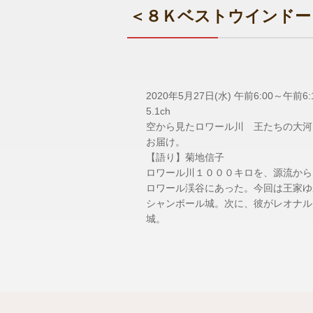
＜８Ｋベストウインドー
2020年5月27日(水) 午前6:00～午前6:1
5.1ch
空から見たロワール川 王たちの大河
お届け。
【語り】菊地信子
ロワール川１０００キロを、源流から
ロワール渓谷にあった。今回は王家ゆ
シャンボール城。次に、彼がレオナル
城。