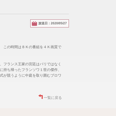
放送日：2020/05/27
 この時間は８Ｋの番組を４Ｋ画質で
、フランス王家の宮廷はパリではなく
に持ち帰ったフランソワ１世の傑作、
式が競うように中庭を取り囲むブロワ
一覧に戻る