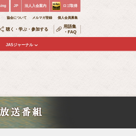
sing
JP
法人入会案内
ロゴ取得
協会について
メルマガ登録
個人会員募集
用語集
聴く・学ぶ・参加する
・FAQ
JASジャーナル