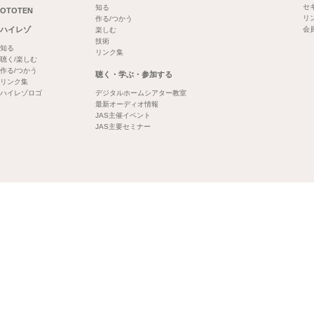
セ
知る
OTOTEN
リ
作る/つかう
ハイレゾ
会
楽しむ
技術
知る
リンク集
聴く/楽しむ
作る/つかう
聴く・学ぶ・参加する
リンク集
ハイレゾロゴ
デジタルホームシアター教室
最新オーディオ情報
JAS主催イベント
JAS主要セミナー