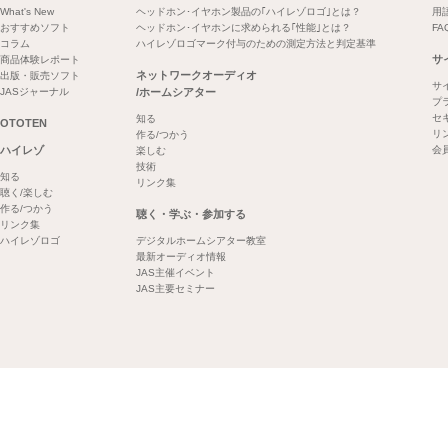
What's New
ヘッドホン･イヤホン製品の｢ハイレゾロゴ｣とは？
用
おすすめソフト
ヘッドホン･イヤホンに求められる｢性能｣とは？
FA
コラム
ハイレゾロゴマーク付与のための測定方法と判定基準
サ
商品体験レポート
ネットワークオーディオ
出版・販売ソフト
サ
JASジャーナル
/ホームシアター
プ
セ
知る
OTOTEN
リ
作る/つかう
ハイレゾ
会
楽しむ
技術
知る
リンク集
聴く/楽しむ
作る/つかう
聴く・学ぶ・参加する
リンク集
ハイレゾロゴ
デジタルホームシアター教室
最新オーディオ情報
JAS主催イベント
JAS主要セミナー