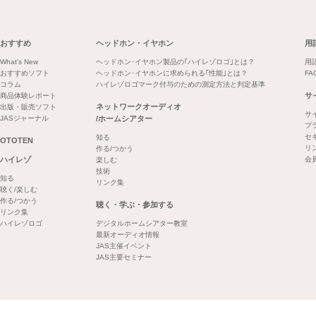
おすすめ
ヘッドホン・イヤホン
用
What's New
ヘッドホン･イヤホン製品の｢ハイレゾロゴ｣とは？
用
おすすめソフト
ヘッドホン･イヤホンに求められる｢性能｣とは？
FA
コラム
ハイレゾロゴマーク付与のための測定方法と判定基準
サ
商品体験レポート
ネットワークオーディオ
出版・販売ソフト
サ
JASジャーナル
/ホームシアター
プ
セ
知る
OTOTEN
リ
作る/つかう
ハイレゾ
会
楽しむ
技術
知る
リンク集
聴く/楽しむ
作る/つかう
聴く・学ぶ・参加する
リンク集
ハイレゾロゴ
デジタルホームシアター教室
最新オーディオ情報
JAS主催イベント
JAS主要セミナー