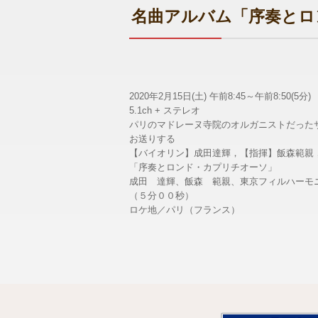
名曲アルバム「序奏とロ
2020年2月15日(土) 午前8:45～午前8:50(5分)
5.1ch + ステレオ
パリのマドレーヌ寺院のオルガニストだった
お送りする
【バイオリン】成田達輝，【指揮】飯森範親
「序奏とロンド・カプリチオーソ」
成田 達輝、飯森 範親、東京フィルハーモ
（５分００秒）
ロケ地／パリ（フランス）