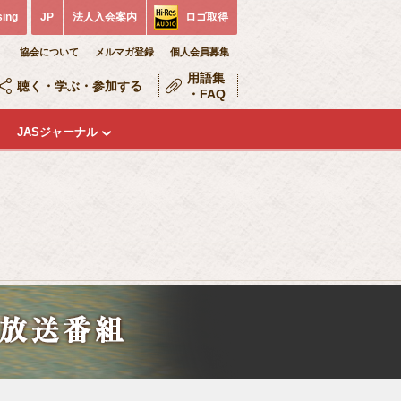
sing
JP
法人入会案内
ロゴ取得
協会について
メルマガ登録
個人会員募集
用語集
聴く・学ぶ・参加する
・FAQ
JASジャーナル