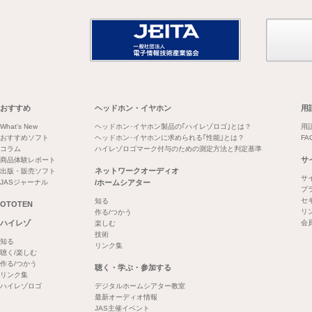
おすすめ
ヘッドホン・イヤホン
用
What's New
ヘッドホン･イヤホン製品の｢ハイレゾロゴ｣とは？
用
おすすめソフト
ヘッドホン･イヤホンに求められる｢性能｣とは？
FA
コラム
ハイレゾロゴマーク付与のための測定方法と判定基準
サ
商品体験レポート
ネットワークオーディオ
出版・販売ソフト
サ
JASジャーナル
/ホームシアター
プ
セ
知る
OTOTEN
リ
作る/つかう
ハイレゾ
会
楽しむ
技術
知る
リンク集
聴く/楽しむ
作る/つかう
聴く・学ぶ・参加する
リンク集
ハイレゾロゴ
デジタルホームシアター教室
最新オーディオ情報
JAS主催イベント