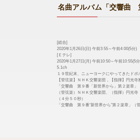
名曲アルバム「交響曲 
[総合]
2020年1月26日(日) 午前3:55～午前4:00(5分)
[Ｅテレ]
2020年1月27日(月) 午前10:50～午前10:55(5分
5.1ch
１９世紀末、ニューヨークにやってきたドボ
【管弦楽】ＮＨＫ交響楽団，【指揮】円光寺
「交響曲 第９番「新世界から」第２楽章」
（管弦楽）ＮＨＫ交響楽団、（指揮）円光寺
（４分５０秒）
「交響曲 第９番“新世界から”第２楽章」