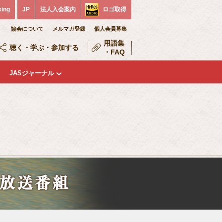
sing
JP
法人入会案内
ロゴ取得
協会について
メルマガ登録
個人会員募集
用語集
聴く・学ぶ・参加する
・FAQ
JASジャーナル