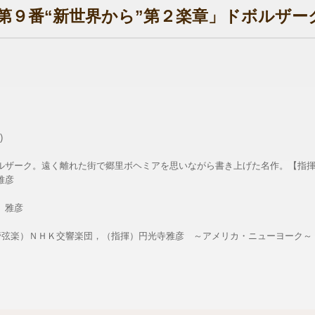
第９番“新世界から”第２楽章」ドボルザー
)
ルザーク。遠く離れた街で郷里ボヘミアを思いながら書き上げた名作。【指
雅彦
 雅彦
（管弦楽）ＮＨＫ交響楽団，（指揮）円光寺雅彦 ～アメリカ・ニューヨーク～