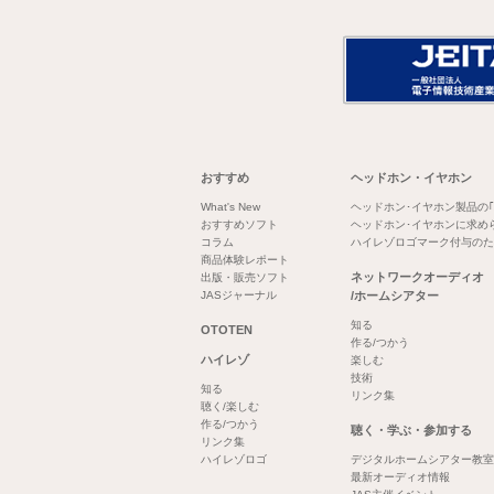
おすすめ
ヘッドホン・イヤホン
What's New
ヘッドホン･イヤホン製品の
おすすめソフト
ヘッドホン･イヤホンに求め
コラム
ハイレゾロゴマーク付与のた
商品体験レポート
ネットワークオーディオ
出版・販売ソフト
JASジャーナル
/ホームシアター
知る
OTOTEN
作る/つかう
ハイレゾ
楽しむ
技術
知る
リンク集
聴く/楽しむ
作る/つかう
聴く・学ぶ・参加する
リンク集
ハイレゾロゴ
デジタルホームシアター教室
最新オーディオ情報