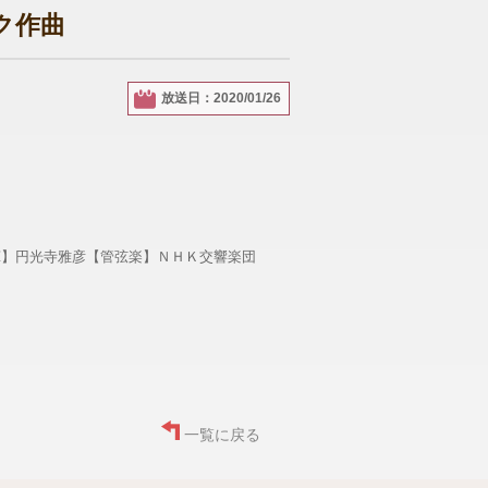
ク作曲
放送日：2020/01/26
揮】円光寺雅彦【管弦楽】ＮＨＫ交響楽団
一覧に戻る