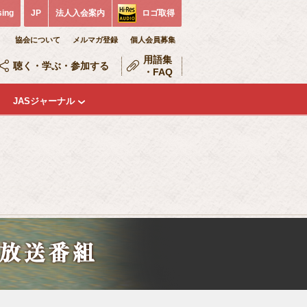
sing
JP
法人入会案内
ロゴ取得
協会について
メルマガ登録
個人会員募集
用語集
聴く・学ぶ・参加する
・FAQ
JASジャーナル