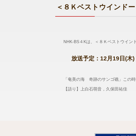
＜８Ｋベストウインドー
NHK-BS４Kは、＜８Ｋベストウイン
放送予定：12月19日(木)
「奄美の海 奇跡のサンゴ礁」この時
【語り】上白石萌音，久保田祐佳