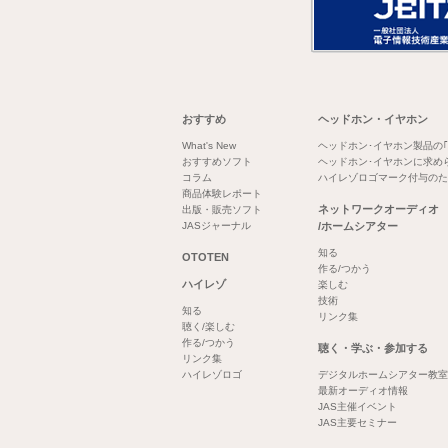
おすすめ
ヘッドホン・イヤホン
What's New
ヘッドホン･イヤホン製品の
おすすめソフト
ヘッドホン･イヤホンに求め
コラム
ハイレゾロゴマーク付与のた
商品体験レポート
ネットワークオーディオ
出版・販売ソフト
JASジャーナル
/ホームシアター
知る
OTOTEN
作る/つかう
ハイレゾ
楽しむ
技術
知る
リンク集
聴く/楽しむ
作る/つかう
聴く・学ぶ・参加する
リンク集
ハイレゾロゴ
デジタルホームシアター教室
最新オーディオ情報
JAS主催イベント
JAS主要セミナー