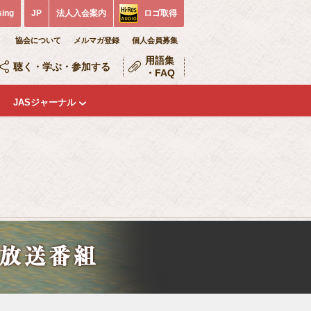
sing
JP
法人入会案内
ロゴ取得
協会について
メルマガ登録
個人会員募集
用語集
聴く・学ぶ・参加する
・FAQ
JASジャーナル