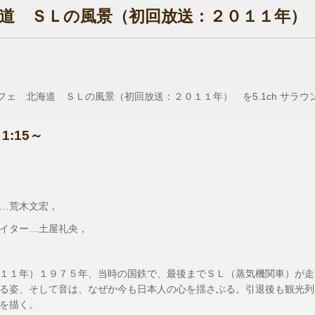
道 ＳＬの風景（初回放送：２０１１年）
カフェ 北海道 ＳＬの風景（初回放送：２０１１年） を5.1ch サラ
1:15～
…荒木文宏，
イター…土屋礼央，
１１年）１９７５年、当時の国鉄で、最後までＳＬ（蒸気機関車）が走
る姿、そして音は、なぜか今も日本人の心を揺さぶる。引退後も観光列
を描く。