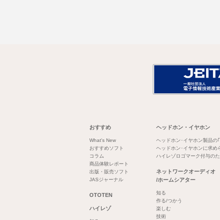
おすすめ
ヘッドホン・イヤホン
What's New
ヘッドホン･イヤホン製品の
おすすめソフト
ヘッドホン･イヤホンに求め
コラム
ハイレゾロゴマーク付与のた
商品体験レポート
ネットワークオーディオ
出版・販売ソフト
JASジャーナル
/ホームシアター
知る
OTOTEN
作る/つかう
ハイレゾ
楽しむ
技術