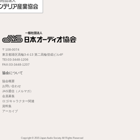
〒108-0074
東京都港区高輪3-4-13 第二高輪偕成ビル4F
TEl:03-3448-1206
FAX:03-3448-1207
協会について
協会概要
お問い合わせ
JAS通信（メルマガ）
会員募集
ロゴ/キャラクター関連
資料集
アーカイブ
Copyright © 2015 Japan Audio Society All Rights Reserved