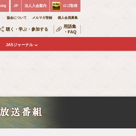
sing
JP
法人入会案内
ロゴ取得
協会について
メルマガ登録
個人会員募集
用語集
聴く・学ぶ・参加する
・FAQ
JASジャーナル