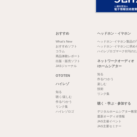
おすすめ
ヘッドホン・イヤホン
What's New
ヘッドホン･イヤホン製品の
おすすめソフト
ヘッドホン･イヤホンに求め
コラム
ハイレゾロゴマーク付与のた
商品体験レポート
ネットワークオーディオ
出版・販売ソフト
JASジャーナル
/ホームシアター
知る
OTOTEN
作る/つかう
ハイレゾ
楽しむ
技術
知る
リンク集
聴く/楽しむ
作る/つかう
聴く・学ぶ・参加する
リンク集
ハイレゾロゴ
デジタルホームシアター教室
最新オーディオ情報
JAS主催イベント
JAS主要セミナー