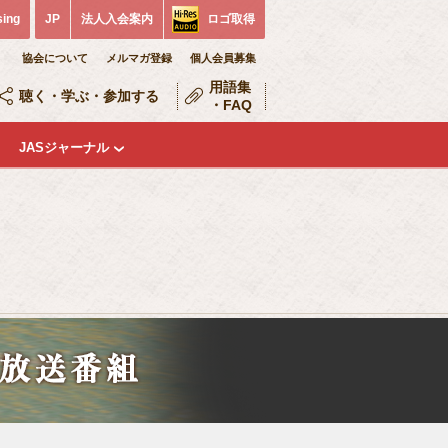
sing
JP
法人入会案内
ロゴ取得
協会について
メルマガ登録
個人会員募集
用語集
聴く・学ぶ・参加する
・FAQ
JASジャーナル