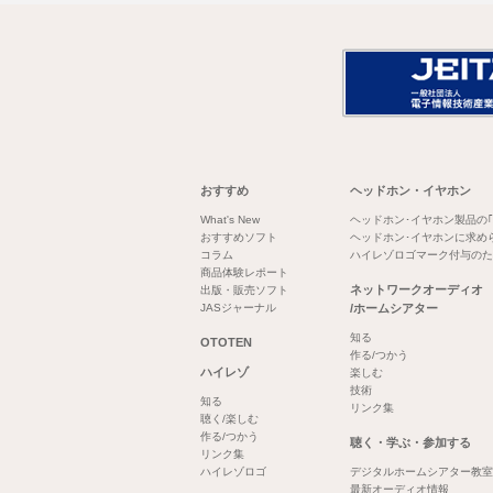
おすすめ
ヘッドホン・イヤホン
What's New
ヘッドホン･イヤホン製品の
おすすめソフト
ヘッドホン･イヤホンに求め
コラム
ハイレゾロゴマーク付与のた
商品体験レポート
ネットワークオーディオ
出版・販売ソフト
JASジャーナル
/ホームシアター
知る
OTOTEN
作る/つかう
ハイレゾ
楽しむ
技術
知る
リンク集
聴く/楽しむ
作る/つかう
聴く・学ぶ・参加する
リンク集
ハイレゾロゴ
デジタルホームシアター教室
最新オーディオ情報