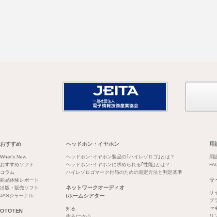
おすすめ
ヘッドホン・イヤホン
用
What's New
ヘッドホン･イヤホン製品の｢ハイレゾロゴ｣とは？
用
おすすめソフト
ヘッドホン･イヤホンに求められる｢性能｣とは？
FA
コラム
ハイレゾロゴマーク付与のための測定方法と判定基準
サ
商品体験レポート
ネットワークオーディオ
出版・販売ソフト
サ
JASジャーナル
/ホームシアター
プ
セ
知る
OTOTEN
リ
作る/つかう