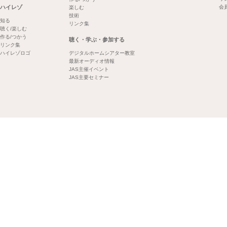
ハイレゾ
会
楽しむ
技術
知る
リンク集
聴く/楽しむ
作る/つかう
聴く・学ぶ・参加する
リンク集
ハイレゾロゴ
デジタルホームシアター教室
最新オーディオ情報
JAS主催イベント
JAS主要セミナー