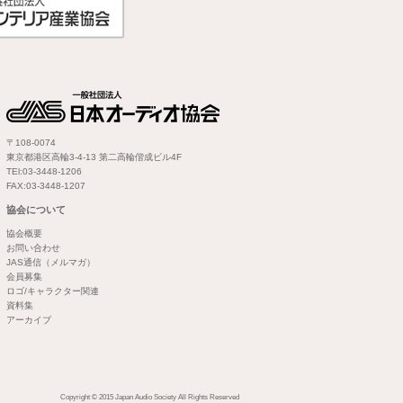
〒108-0074
東京都港区高輪3-4-13 第二高輪偕成ビル4F
TEl:03-3448-1206
FAX:03-3448-1207
協会について
協会概要
お問い合わせ
JAS通信（メルマガ）
会員募集
ロゴ/キャラクター関連
資料集
アーカイブ
Copyright © 2015 Japan Audio Society All Rights Reserved