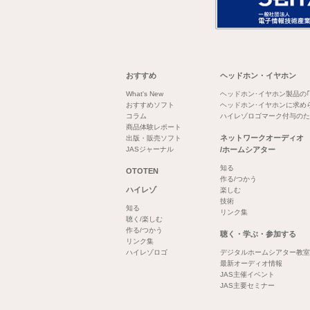
おすすめ
ヘッドホン・イヤホン
What's New
ヘッドホン･イヤホン製品の
おすすめソフト
ヘッドホン･イヤホンに求め
コラム
ハイレゾロゴマーク付与のた
商品体験レポート
ネットワークオーディオ
出版・販売ソフト
JASジャーナル
/ホームシアター
知る
OTOTEN
作る/つかう
ハイレゾ
楽しむ
技術
知る
リンク集
聴く/楽しむ
作る/つかう
聴く・学ぶ・参加する
リンク集
ハイレゾロゴ
デジタルホームシアター教室
最新オーディオ情報
JAS主催イベント
JAS主要セミナー