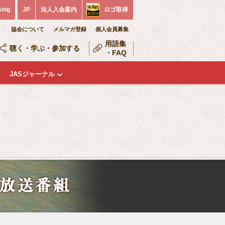
sing
JP
法人入会案内
ロゴ取得
協会について
メルマガ登録
個人会員募集
用語集
聴く・学ぶ・参加する
・FAQ
JASジャーナル