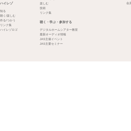
ハイレゾ
会
楽しむ
技術
知る
リンク集
聴く/楽しむ
作る/つかう
聴く・学ぶ・参加する
リンク集
ハイレゾロゴ
デジタルホームシアター教室
最新オーディオ情報
JAS主催イベント
JAS主要セミナー