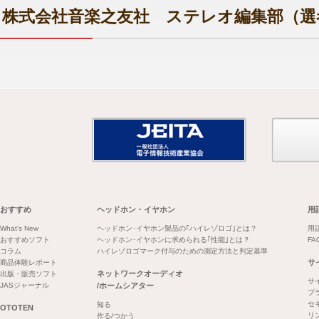
株式会社音楽之友社 ステレオ編集部（選
おすすめ
ヘッドホン・イヤホン
用
What's New
ヘッドホン･イヤホン製品の｢ハイレゾロゴ｣とは？
用
おすすめソフト
ヘッドホン･イヤホンに求められる｢性能｣とは？
FA
コラム
ハイレゾロゴマーク付与のための測定方法と判定基準
サ
商品体験レポート
ネットワークオーディオ
出版・販売ソフト
サ
JASジャーナル
/ホームシアター
プ
セ
知る
OTOTEN
リ
作る/つかう