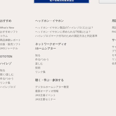
おすすめ
ヘッドホン・イヤホン
用
What's New
ヘッドホン･イヤホン製品の｢ハイレゾロゴ｣とは？
用
おすすめソフト
ヘッドホン･イヤホンに求められる｢性能｣とは？
FA
コラム
ハイレゾロゴマーク付与のための測定方法と判定基準
サ
商品体験レポート
ネットワークオーディオ
出版・販売ソフト
サ
JASジャーナル
/ホームシアター
プ
セ
知る
OTOTEN
リ
作る/つかう
ハイレゾ
会
楽しむ
技術
知る
リンク集
聴く/楽しむ
作る/つかう
聴く・学ぶ・参加する
リンク集
ハイレゾロゴ
デジタルホームシアター教室
最新オーディオ情報
JAS主催イベント
JAS主要セミナー