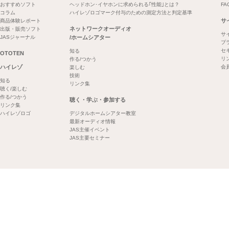
おすすめソフト
ヘッドホン･イヤホンに求められる｢性能｣とは？
FA
コラム
ハイレゾロゴマーク付与のための測定方法と判定基準
サ
商品体験レポート
ネットワークオーディオ
出版・販売ソフト
サ
JASジャーナル
/ホームシアター
プ
セ
知る
OTOTEN
リ
作る/つかう
ハイレゾ
会
楽しむ
技術
知る
リンク集
聴く/楽しむ
作る/つかう
聴く・学ぶ・参加する
リンク集
ハイレゾロゴ
デジタルホームシアター教室
最新オーディオ情報
JAS主催イベント
JAS主要セミナー