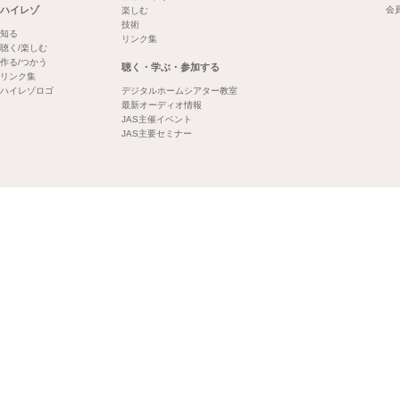
ハイレゾ
会
楽しむ
技術
知る
リンク集
聴く/楽しむ
作る/つかう
聴く・学ぶ・参加する
リンク集
ハイレゾロゴ
デジタルホームシアター教室
最新オーディオ情報
JAS主催イベント
JAS主要セミナー