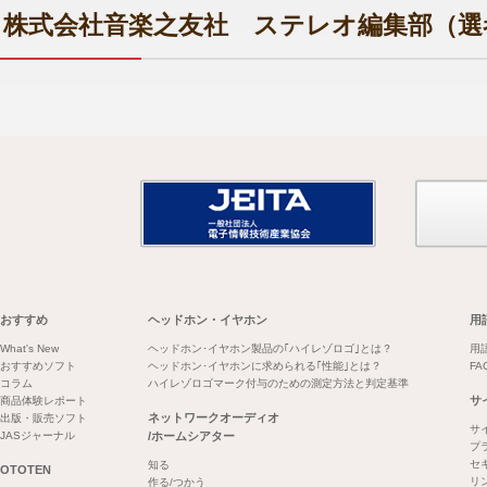
株式会社音楽之友社 ステレオ編集部（選
おすすめ
ヘッドホン・イヤホン
用
What's New
ヘッドホン･イヤホン製品の｢ハイレゾロゴ｣とは？
用
おすすめソフト
ヘッドホン･イヤホンに求められる｢性能｣とは？
FA
コラム
ハイレゾロゴマーク付与のための測定方法と判定基準
サ
商品体験レポート
ネットワークオーディオ
出版・販売ソフト
サ
JASジャーナル
/ホームシアター
プ
セ
知る
OTOTEN
リ
作る/つかう