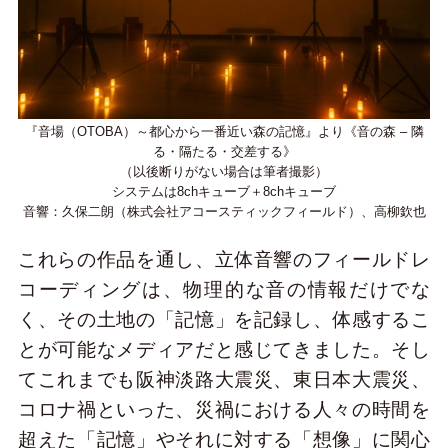
『音場（OTOBA）～都心から一番近い森の記憶』より《音の森 – 隣
る・隔たる・交差する》
（以後断りがない場合は筆者撮影）
システムは8chキューブ＋8chキューブ
音響：久保二朗（株式会社アコースティックフィールド）、高柳欽也
これらの作品を通し、立体音響のフィールドレ
コーディングは、物理的な音の情報だけでな
く、その土地の「記憶」を記録し、体感するこ
とが可能なメディアだと感じてきました。そし
てこれまでも阪神淡路大震災、東日本大震災、
コロナ禍といった、災禍における人々の時間を
超えた「記憶」やそれに対する「想像」に関心