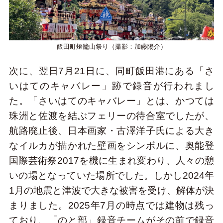
飯田町燈籠山祭り（撮影：加藤陽介）
次に、翌日7月21日に、同町飯田港にある「さ
いはてのキャバレー」跡で録音が行われまし
た。「さいはてのキャバレー」とは、かつては
珠洲と佐渡を結ぶフェリーの待合室でしたが、
航路廃止後、日本画家・古澤洋子氏による大き
なイルカが描かれた壁画をシンボルに、奥能登
国際芸術祭2017を機に生まれ変わり、人々の憩
いの場となっていた場所でした。しかし2024年
1月の地震と津波で大きな被害を受け、解体が決
まりました。2025年7月の時点では建物は残っ
ており、「のと部」録音チームがその前で録音