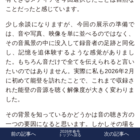
ことだったと感じています。
少し余談になりますが、今回の展示の準備で
は、音や写真、映像を単に並べるのではなく、
その音風景の中に没入して録音者の足跡と同化
し、記憶を追体験するような感覚がありまし
た。もちろん音だけで全てを伝えられると言い
たいのではありません。実際に私も2026年2月
に初めて能登を訪れたことで、これまで収録さ
れた能登の音源を聴く解像度が大きく変わりま
した。
その背景を知っているかどうかは音の聴き方の
一つの要因になると思います。しかしその場を
2026年春号
知らなくてもリスナーがそれぞれ持つ記憶と結
前の記事へ
次の記事へ
トップへ戻る