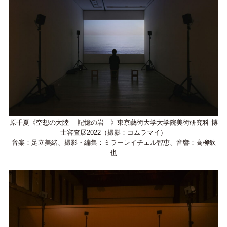
原千夏《空想の大陸 —記憶の岩—》東京藝術大学大学院美術研究科 博
士審査展2022（撮影：コムラマイ）
音楽：足立美緒、撮影・編集：ミラーレイチェル智恵、音響：高柳欽
也