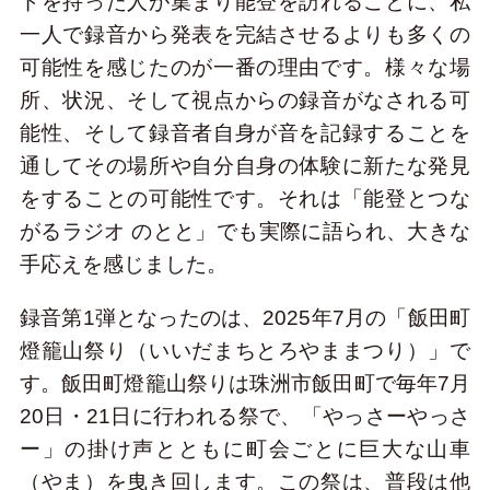
ドを持った人が集まり能登を訪れることに、私
一人で録音から発表を完結させるよりも多くの
可能性を感じたのが一番の理由です。様々な場
所、状況、そして視点からの録音がなされる可
能性、そして録音者自身が音を記録することを
通してその場所や自分自身の体験に新たな発見
をすることの可能性です。それは「能登とつな
がるラジオ のとと」でも実際に語られ、大きな
手応えを感じました。
録音第1弾となったのは、2025年7月の「飯田町
燈籠山祭り（いいだまちとろやままつり）」で
す。飯田町燈籠山祭りは珠洲市飯田町で毎年7月
20日・21日に行われる祭で、「やっさーやっさ
ー」の掛け声とともに町会ごとに巨大な山車
（やま）を曳き回します。この祭は、普段は他