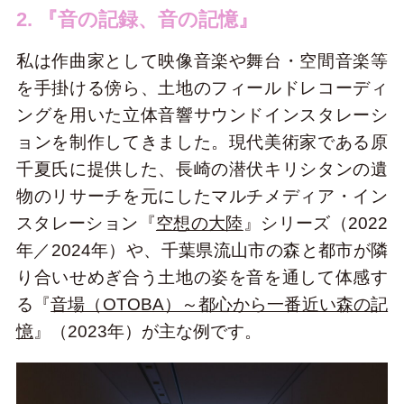
2. 『音の記録、音の記憶』
私は作曲家として映像音楽や舞台・空間音楽等
を手掛ける傍ら、土地のフィールドレコーディ
ングを用いた立体音響サウンドインスタレーシ
ョンを制作してきました。現代美術家である原
千夏氏に提供した、長崎の潜伏キリシタンの遺
物のリサーチを元にしたマルチメディア・イン
スタレーション『
空想の大陸
』シリーズ（2022
年／2024年）や、千葉県流山市の森と都市が隣
り合いせめぎ合う土地の姿を音を通して体感す
る『
音場（OTOBA）～都心から一番近い森の記
憶
』（2023年）が主な例です。