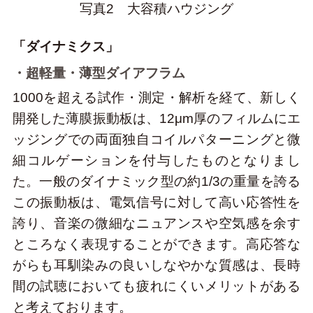
写真2 大容積ハウジング
「ダイナミクス」
・超軽量・薄型ダイアフラム
1000を超える試作・測定・解析を経て、新しく
開発した薄膜振動板は、12μm厚のフィルムにエ
ッジングでの両面独自コイルパターニングと微
細コルゲーションを付与したものとなりまし
た。一般のダイナミック型の約1/3の重量を誇る
この振動板は、電気信号に対して高い応答性を
誇り、音楽の微細なニュアンスや空気感を余す
ところなく表現することができます。高応答な
がらも耳馴染みの良いしなやかな質感は、長時
間の試聴においても疲れにくいメリットがある
と考えております。