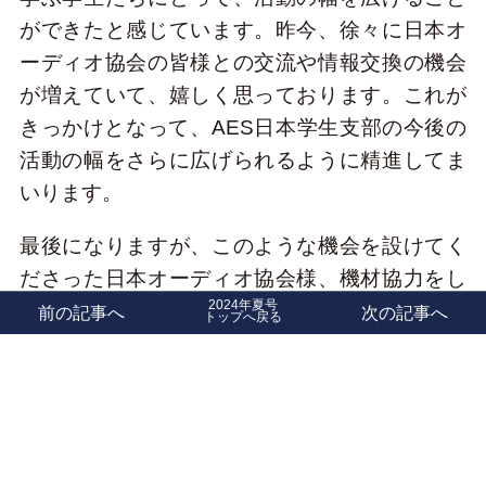
ができたと感じています。昨今、徐々に日本オ
ーディオ協会の皆様との交流や情報交換の機会
が増えていて、嬉しく思っております。これが
きっかけとなって、AES日本学生支部の今後の
活動の幅をさらに広げられるように精進してま
いります。
最後になりますが、このような機会を設けてく
ださった日本オーディオ協会様、機材協力をし
2024年夏号
ていただいたジェネレックジャパン様、シンタ
前の記事へ
次の記事へ
トップへ戻る
ックスジャパン様、ライブ配信でご協力いただ
いたコルグ様、ご来場いただいた皆様に深くお
礼を申し上げます。