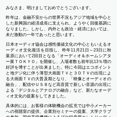
みなさま、明けましておめでとうございます。
昨年は、金融不安からの世界不況もアジア地域を中心と
した新興国の経済成長に支えられ、ようやく回復基調に
なりました。しかし、内外とも政治・経済においては、
未だ激動の一年であったと思います。
日本オーディオ協会は感性価値文化の中心ともいえるオ
ーディオ文化復活を目指し、昨年11月21日～23日に秋
葉原において2回目となる「オーディオ＆ホームシアタ
ー展ＴＯＫＹＯ」を開催し、入場者数も前年比13％増の
好評を博すことが出来ました。特に今回はエコポイント
と地デジ化に伴う薄型大画面ＴＶと３ＤＴＶの出現によ
る大画面ＴＶの大普及期となり、「映像とオーディオの
融合」、配信やＵＳＢなど高音質で新しい音源の出現に
よる「デジタルとアナログの融合」など、新たなオーデ
ィオ文化の提案をしてきました。
具体的には、お客様の体験機会の拡充では中小メーカー
への視聴室の提供、企業別セミナーの提案、大学クラブ