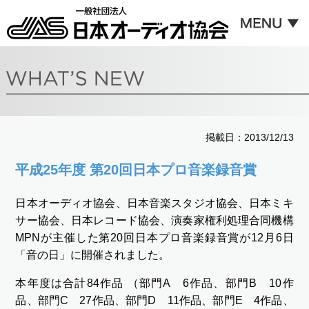
掲載日：2013/12/13
平成25年度 第20回日本プロ音楽録音賞
日本オーディオ協会、日本音楽スタジオ協会、日本ミキ
サー協会、日本レコード協会、演奏家権利処理合同機構
MPNが主催した第20回日本プロ音楽録音賞が12月6日
「音の日」に開催されました。
本年度は合計84作品 （部門A 6作品、部門B 10作
品、部門C 27作品、部門D 11作品、部門E 4作品、