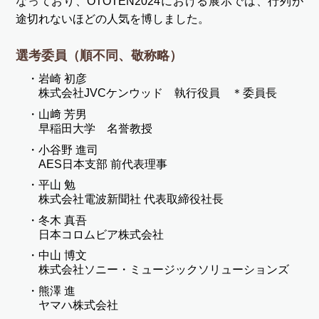
なっており、OTOTEN2024における展示では、行列が
途切れないほどの人気を博しました。
選考委員（順不同、敬称略）
岩崎 初彦
株式会社JVCケンウッド 執行役員 ＊委員長
山﨑 芳男
早稲田大学 名誉教授
小谷野 進司
AES日本支部 前代表理事
平山 勉
株式会社電波新聞社 代表取締役社長
冬木 真吾
日本コロムビア株式会社
中山 博文
株式会社ソニー・ミュージックソリューションズ
熊澤 進
ヤマハ株式会社