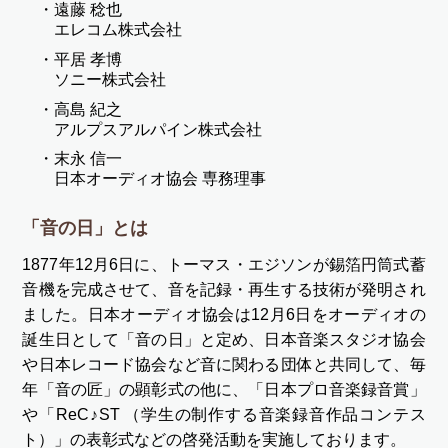
遠藤 稔也
エレコム株式会社
平居 孝博
ソニー株式会社
高島 紀之
アルプスアルパイン株式会社
末永 信一
日本オーディオ協会 専務理事
「音の日」とは
1877年12月6日に、トーマス・エジソンが錫箔円筒式蓄
音機を完成させて、音を記録・再生する技術が発明され
ました。日本オーディオ協会は12月6日をオーディオの
誕生日として「音の日」と定め、日本音楽スタジオ協会
や日本レコード協会など音に関わる団体と共同して、毎
年「音の匠」の顕彰式の他に、「日本プロ音楽録音賞」
や「ReC♪ST （学生の制作する音楽録音作品コンテス
ト）」の表彰式などの啓発活動を実施しております。