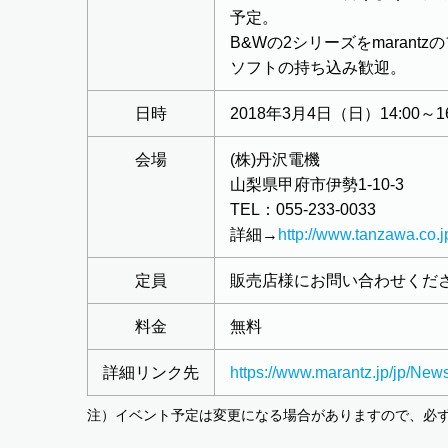
予定。
B&Wの2シリーズをmaran
ソフトの持ち込み歓迎。
日時
2018年3月4日（日）14:00～16
会場
(株)丹沢電機
山梨県甲府市伊勢1-10-3
TEL：055-233-0033
詳細→
http://www.tanzawa.co.j
定員
販売店様にお問い合わせくだ
料金
無料
詳細リンク先
https://www.marantz.jp/jp/Ne
注）イベント予定は変更になる場合がありますので、必