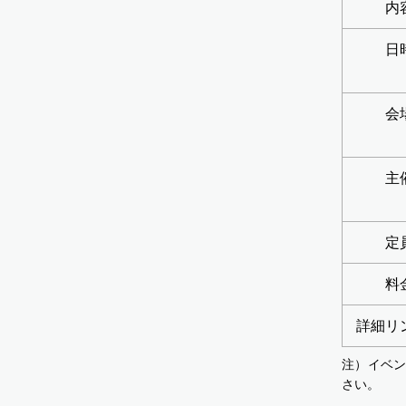
内
日
会
主
定
料
詳細リ
注）イベ
さい。