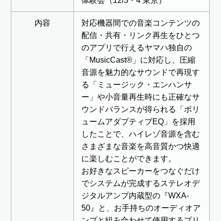
体験会（12/3・4 東京）
内容
対応機器間での音楽コンテンツの
配信・共有・リンク再生をひとつ
のアプリで行えるヤマハ独自の
「MusicCast®」に対応し、圧縮
音源を魅力的なサウンドで再現す
る「ミュージック・エンハンサ
ー」や小音量再生時にも正確なサ
ウンドバランスが得られる「ボリ
ュームアダプティブEQ」を採用
したことで、ハイレゾ音源を含む
さまざまな音楽を高音質かつ快適
に楽しむことができます。
お好きなスピーカーをつなぐだけ
でシステムが完成するステレオデ
ジタルアンプ内蔵型の『WXA-
50』と、お手持ちのオーディオア
ンプと組み合わせて使用するプリ