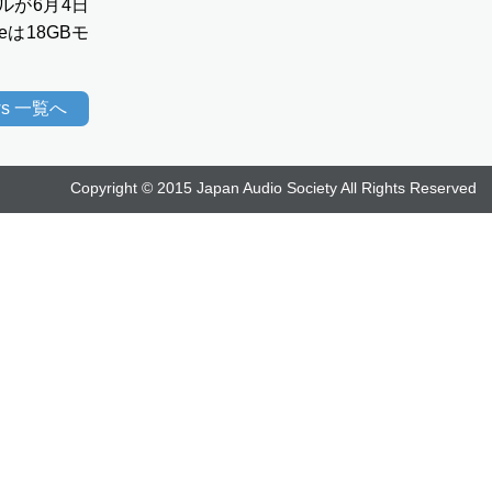
デルが6月4日
eは18GBモ
ews 一覧へ
Copyright © 2015 Japan Audio Society All Rights Reserved