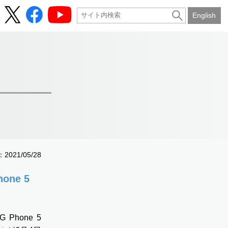
English
021/05/28
one 5
hone 5