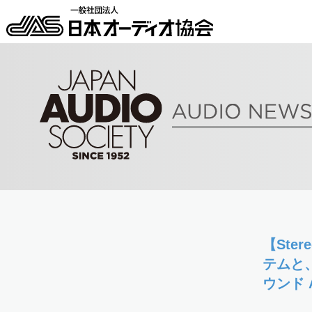
【Ste
テムと
ウンド A