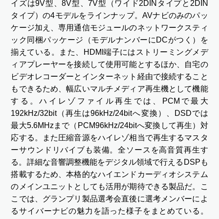
イズは9V型、8V型、7V型（ワイド2DINタイプと2DIN
タイプ）の4モデルをラインナップ。AVナビのみのパッ
ケージ加え、専用通信モジュールのネットワークスティ
ック同梱パッケージ（モデルナンバーにDCがつく）を
揃えている。また、HDMI端子にはストリーミングメデ
ィアプレーヤーを接続して使用可能とするほか、自宅の
ビデオレコーダーとインターネット経由で接続すること
もできるため、幅広いマルチメディア再生機として機能
する。ハイレゾファイル再生では、PCMで最大
192kHz/32bit（再生は96kHz/24bitへ変換）、DSDでは
最大5.6MHzまで（PCM96kHz/24bitへ変換して再生）対
応する。また圧縮音源をハイレゾ相当で再生するマスタ
ーサウンドリバイブも装備。全ソースを高音質再生す
る。詳細な音響調整機能をデジタル領域で行えるDSPも
搭載するため、本格的なハイエンドカーディオシステム
のメインユニットとしても活用が期待できる製品だ。こ
こでは、グランプリ製品選考会直後に選考メンバーによ
るサイバーナビの魅力を語った様子をまとめている。