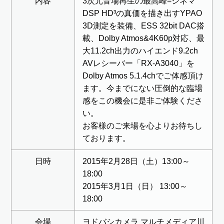
内容
3次元音場再生の最高峰=シネマ
DSP HD³の真価を描き出すYPAO
3D測定を装備、ESS 32bit DAC搭
載、Dolby Atmos&4K60p対応、最
大11.2ch出力のハイエンド9.2ch
AVレシーバー「RX-A3040」を
Dolby Atmos 5.1.4chでご体感頂け
ます。今までにない圧倒的な臨場
感をこの機会に是非ご体験くださ
い。
お客様のご来場を心よりお待ちし
ております。
日時
2015年2月28日（土）13:00～
18:00
2015年3月1日（日） 13:00～
18:00
会場
ヨドバシカメラ マルチメディア川