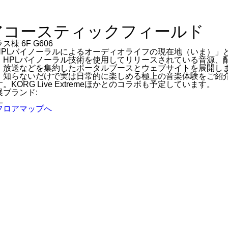
アコースティックフィールド
ス棟 6F G606
HPLバイノーラルによるオーディオライフの現在地（いま）」
、HPLバイノーラル技術を使用してリリースされている音源、
、放送などを集約したポータルブースとウェブサイトを展開し
。知らないだけで実は日常的に楽しめる極上の音楽体験をご紹
。KORG Live Extremeほかとのコラボも予定しています。
展ブランド:
L
フロアマップへ