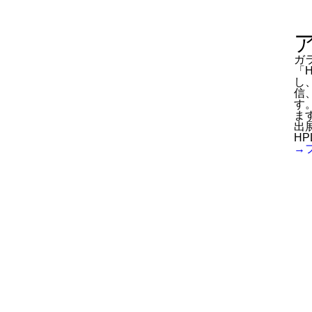
ガラ
「
し
信
す
ます
出
HP
→