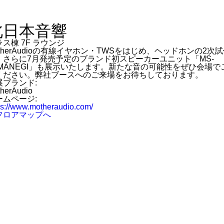
北日本音響
ス棟 7F ラウンジ
otherAudioの有線イヤホン・TWSをはじめ、ヘッドホンの2次
、さらに7月発売予定のブランド初スピーカーユニット「MS-
AMANEGI」も展示いたします。新たな音の可能性をぜひ会場で
ください。弊社ブースへのご来場をお待ちしております。
展ブランド:
herAudio
ームページ:
ps://www.motheraudio.com/
フロアマップへ