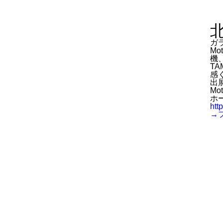
ガラ
M
機
T
感
出
Mot
ホ
htt
→