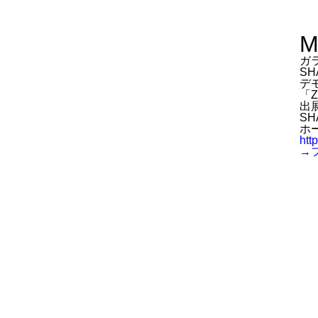
M
ガラ
S
デ
「
出
SH
ホ
htt
→