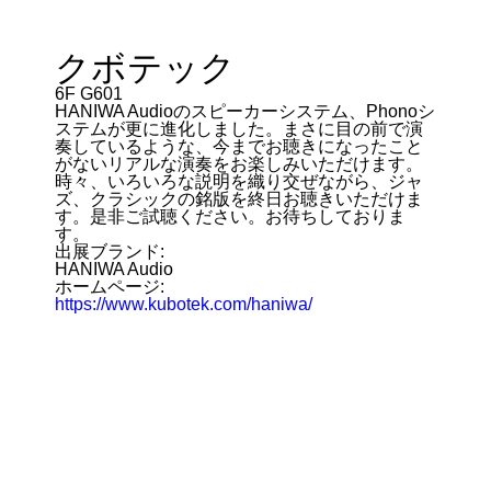
クボテック
6F G601
HANIWA Audioのスピーカーシステム、Phonoシ
ステムが更に進化しました。まさに目の前で演
奏しているような、今までお聴きになったこと
がないリアルな演奏をお楽しみいただけます。
時々、いろいろな説明を織り交ぜながら、ジャ
ズ、クラシックの銘版を終日お聴きいただけま
す。是非ご試聴ください。お待ちしておりま
す。
出展ブランド:
HANIWA Audio
ホームページ:
https://www.kubotek.com/haniwa/